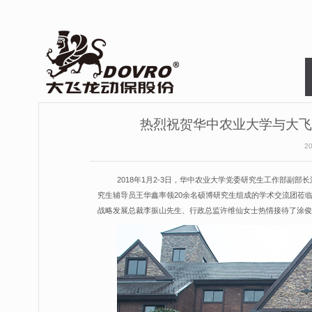
热烈祝贺华中农业大学与大飞
2
2018年1月2-3日，华中农业大学党委研究生工作部
究生辅导员王华鑫率领20余名硕博研究生组成的学术交流团莅
战略发展总裁李振山先生、行政总监许维仙女士热情接待了涂俊