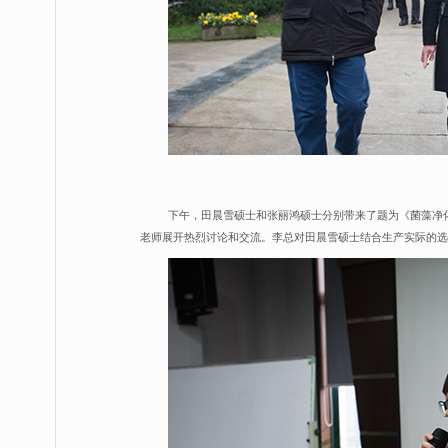
下午，田晨雪硕士和张丽鸿硕士分别带来了题为《菌藻净
老师展开热烈讨论和交流。李总对田晨雪硕士结合生产实际的选