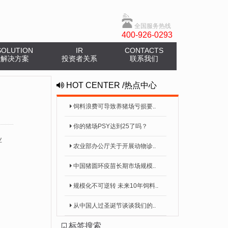
全国服务热线
400-926-0293
SOLUTION
IR
CONTACTS
解决方案
投资者关系
联系我们
HOT CENTER
/
热点中心
饲料浪费可导致养猪场亏损要..
你的猪场PSY达到25了吗？
业
农业部办公厅关于开展动物诊..
中国猪圆环疫苗长期市场规模..
规模化不可逆转 未来10年饲料..
从中国人过圣诞节谈谈我们的..
标签搜索