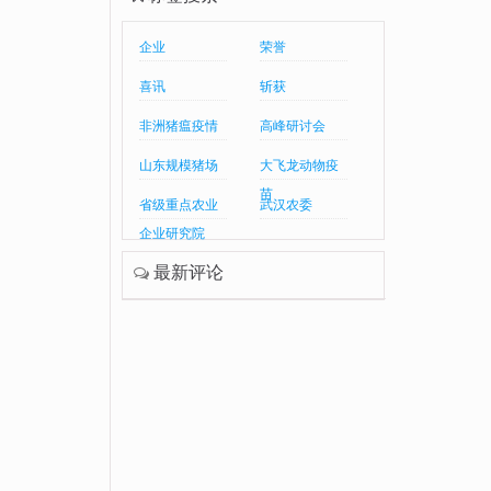
企业
荣誉
喜讯
斩获
非洲猪瘟疫情
高峰研讨会
山东规模猪场
大飞龙动物疫
苗
省级重点农业
武汉农委
企业研究院
最新评论