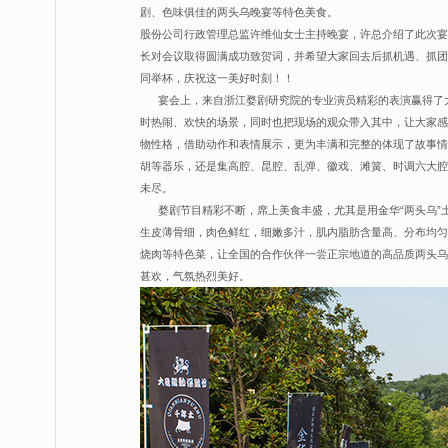
剧、色味俱佳的两头乌晚宴等特色美食。
股份公司行政管理总监许维仙女士主持晚宴，许总介绍了此次宴
长对会议取得圆满成功致贺词，并希望大家回去后抓机遇、抓团
同举杯，庆祝这一美好时刻！！
宴会上，来自浙江婺剧研究院的专业演员精彩的表演赢得了大
时热闹、欢快的场景，同时也把现场的观众带入其中，让大家感
物性格，借助动作和表情展示，更为丰满和完整的体现了故事情
胡等器乐，还是集高腔、昆腔、乱弹、徽戏、滩簧、时调六大腔
未尽。
婺剧节目精彩不断，席上美食丰盛，尤其是用金华“两头乌”土猪
生皮薄骨细，肉色鲜红，细嫩多汁，肌内脂肪含量高、分布均匀
烧肉等特色菜，让全国的合作伙伴一尝正宗地道的高品质两头乌
甚欢，气氛热烈美好。