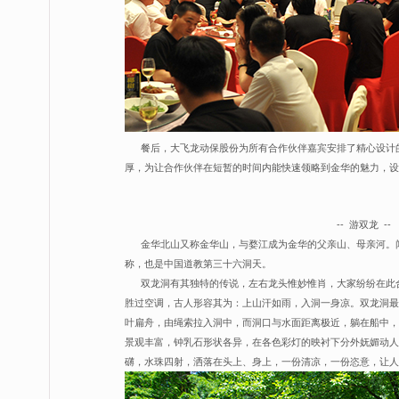
餐后，大飞龙动保股份为所有合作伙伴嘉宾安排了精心设计的金
厚，为让合作伙伴在短暂的时间内能快速领略到金华的魅力，设
-- 游双龙 --
金华北山又称金华山，与婺江成为金华的父亲山、母亲河。闻名
称，也是中国道教第三十六洞天。
双龙洞有其独特的传说，左右龙头惟妙惟肖，大家纷纷在此合
胜过空调，古人形容其为：上山汗如雨，入洞一身凉。双龙洞最
叶扁舟，由绳索拉入洞中，而洞口与水面距离极近，躺在船中，
景观丰富，钟乳石形状各异，在各色彩灯的映衬下分外妩媚动人，若
礴，水珠四射，洒落在头上、身上，一份清凉，一份恣意，让人