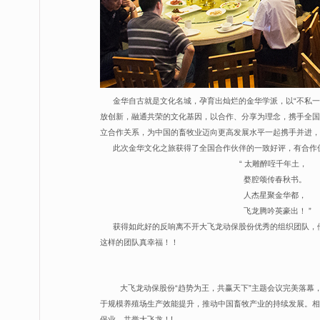
金华自古就是文化名城，孕育出灿烂的金华学派，以“不私一
放创新，融通共荣的文化基因，以合作、分享为理念，携手全国
立合作关系，为中国的畜牧业迈向更高发展水平一起携手并进，
此次金华文化之旅获得了全国合作伙伴的一致好评，有合作伙
“ 太雕醉咥千年土，
婺腔颂传春秋书。
人杰星聚金华都，
飞龙腾吟英豪出！ ”
获得如此好的反响离不开大飞龙动保股份优秀的组织团队，他
这样的团队真幸福！！
大飞龙动保股份“趋势为王，共赢天下”主题会议完美落
于规模养殖场生产效能提升，推动中国畜牧产业的持续发展。相
保业，共誉大飞龙！!