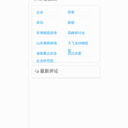
企业
荣誉
喜讯
斩获
非洲猪瘟疫情
高峰研讨会
山东规模猪场
大飞龙动物疫
苗
省级重点农业
武汉农委
企业研究院
最新评论