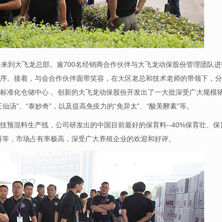
伴来到大飞龙总部。逾700名经销商合作伙伴与大飞龙动保股份管理团队进
序。接着，与会合作伙伴面带笑容，在大区老总和技术老师的带领下，分
标准化仓储中心， 创新的大飞龙动保股份开发出了一大批深受广大规模
汤”、“泰妙奇”，以及提高免疫力的“免异太”、“酸美酵素”等。
技预混料生产线，公司研发出的中国目前最好的保育料--40%保育壮、保
猪料等，市场占有率极高，深受广大养殖企业的欢迎和好评。