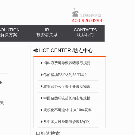
全国服务热线
400-926-0293
SOLUTION
IR
CONTACTS
解决方案
投资者关系
联系我们
HOT CENTER
/
热点中心
饲料浪费可导致养猪场亏损要..
你的猪场PSY达到25了吗？
5
农业部办公厅关于开展动物诊..
中国猪圆环疫苗长期市场规模..
究
规模化不可逆转 未来10年饲料..
从中国人过圣诞节谈谈我们的..
标签搜索